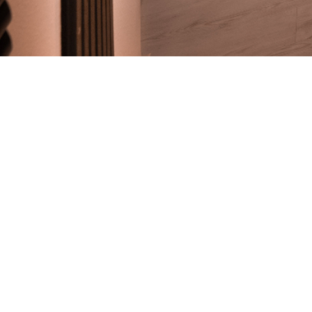
Vorname
*
Nachname
*
E-Mail
*
Telefon (optional)
Unternehmen (optional)
Thema (optional)